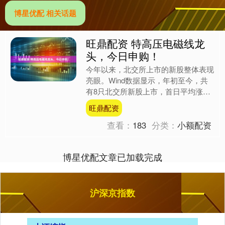
博星优配 相关话题
旺鼎配资 特高压电磁线龙
头，今日申购！
今年以来，北交所上市的新股整体表现
亮眼。Wind数据显示，年初至今，共
有8只北交所新股上市，首日平均涨幅
达338%。其中鼎佳精密、广信科技、
旺鼎配资
天工股份、星图测控首....
查看：
183
分类：
小额配资
博星优配文章已加载完成
沪深京指数