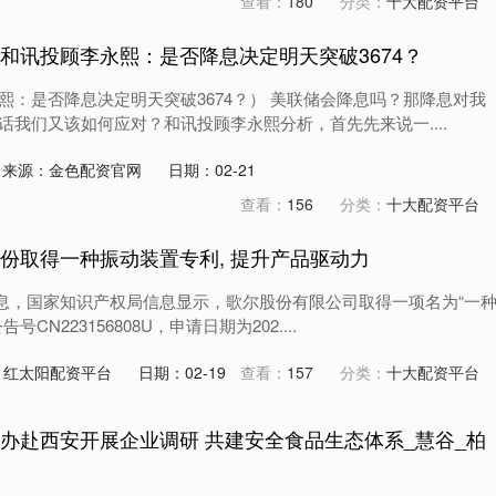
查看：
180
分类：
十大配资平台
 和讯投顾李永熙：是否降息决定明天突破3674？
熙：是否降息决定明天突破3674？） 美联储会降息吗？那降息对我
话我们又该如何应对？和讯投顾李永熙分析，首先先来说一....
来源：金色配资官网
日期：02-21
查看：
156
分类：
十大配资平台
份取得一种振动装置专利, 提升产品驱动力
日消息，国家知识产权局信息显示，歌尔股份有限公司取得一项名为“一
CN223156808U，申请日期为202....
：红太阳配资平台
日期：02-19
查看：
157
分类：
十大配资平台
食办赴西安开展企业调研 共建安全食品生态体系_慧谷_柏