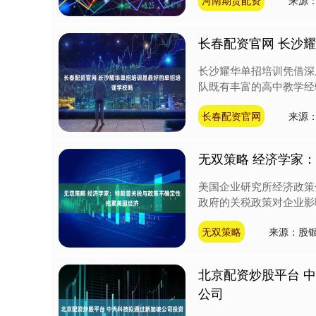
河南期货配资
来源
长春配资官网 长沙
长沙耀华单招培训凭借深
队既有丰富的高中教学经
长春配资官网
来源
无双策略 经济学家
美国企业研究所经济政策分析
政府的关税政策对企业影响
无双策略
来源：股
北京配资炒股平台 
公司