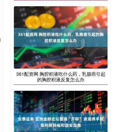
角
361配资网 胸腔积液吃什么药，乳腺癌引起
的胸腔积液反复怎么办