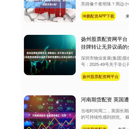
亮得像个夜明珠？周边小
坤鹏配资APP下载
扬州股票配资网平台
挂牌转让无异议函的
深圳市物业发展(集团)股份
号：2025-49号关于非
扬州股票配资网平台
河南期货配资 英国遭
当地时间周二，英国长期
的可持续性感到担忧。 截至