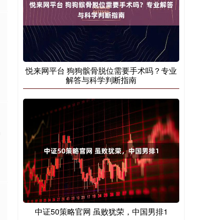
悦来网平台 狗狗髌骨脱位需要手术吗？专业
解答与科学判断指南
种
中证50策略官网 虽败犹荣，中国男排1