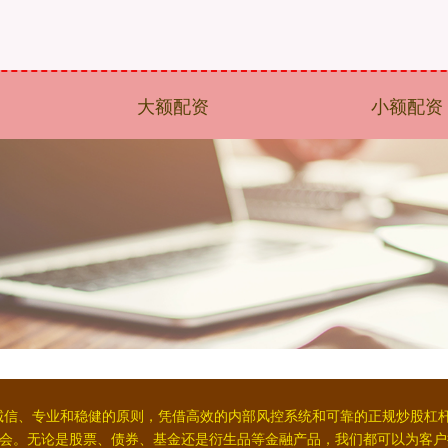
大额配资
小额配资
持着诚信、专业和稳健的原则，凭借高效的内部风控系统和可靠的正规炒股
会。无论是股票、债券、基金还是衍生品等金融产品，我们都可以为客户