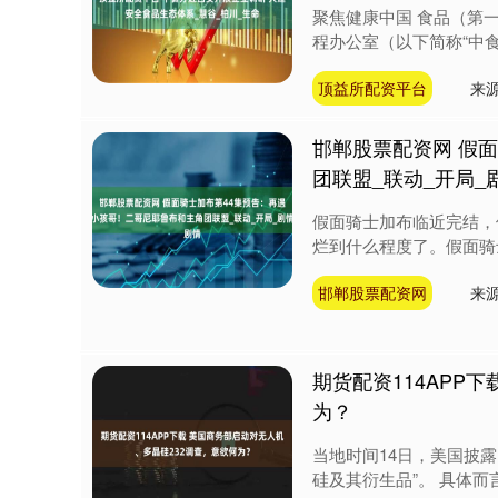
聚焦健康中国 食品（第
程办公室（以下简称“中食
顶益所配资平台
来
邯郸股票配资网 假
团联盟_联动_开局_
假面骑士加布临近完结，
烂到什么程度了。假面骑士
邯郸股票配资网
来
期货配资114APP
为？
当地时间14日，美国披露
硅及其衍生品”。 具体而