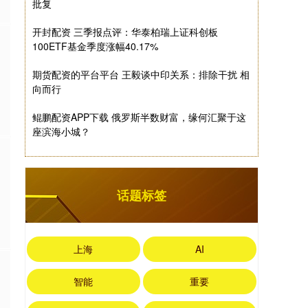
批复
开封配资 三季报点评：华泰柏瑞上证科创板
100ETF基金季度涨幅40.17%
期货配资的平台平台 王毅谈中印关系：排除干扰 相
向而行
鲲鹏配资APP下载 俄罗斯半数财富，缘何汇聚于这
座滨海小城？
话题标签
上海
AI
智能
重要