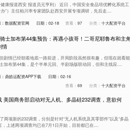
一健康报道西安 报道员元亨利） 近日，中国安全食品培优孵化系统工
办”）主任柏川率专家团队赴西安开展专项调研，先后走....
源：数据配资官网
日期：02-18
查看：
97
分类：
十大配资平台
面骑士加布第44集预告：再遇小孩哥！二哥尼耶鲁布和主
剧情
但剧情已经朝着地底一路前进，开局阶段虽然很有趣，但现在就看能
加布第44集，是个半单元回、半剧场版联动回，但和主线应....
源：鼎皓运配资APP下载
日期：02-16
查看：
69
分类：
十大配资平台
下载 美国商务部启动对无人机、多晶硅232调查，意欲何
了两项新的232调查，分别是针对“无人机系统及其零部件”以及“多晶
言，上述两项调查均已在7月1日开始，目前都已在....