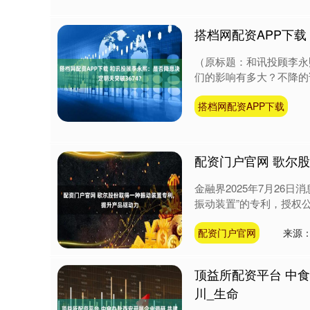
搭档网配资APP下载
（原标题：和讯投顾李永
们的影响有多大？不降的
搭档网配资APP下载
配资门户官网 歌尔股
金融界2025年7月26
振动装置”的专利，授权公告号
配资门户官网
来源
顶益所配资平台 中
川_生命