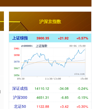
沪深京指数
上证综指
3900.35
+21.92
+0.57%
深证成指
14110.12
-34.08
-0.24%
目
沪深300
4651.31
-6.85
-0.15%
北证50
1122.88
+3.42
+0.30%