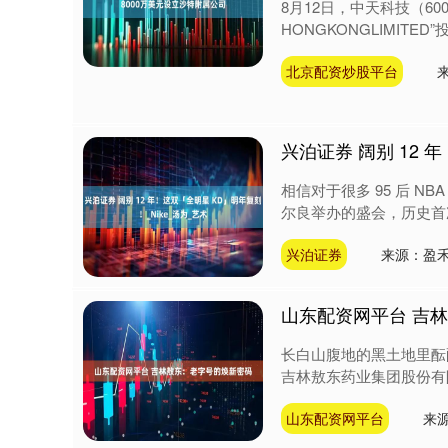
8月12日，中天科技（60
HONGKONGLIMITED”
北京配资炒股平台
兴泊证券 阔别 12 
相信对于很多 95 后 N
尔良举办的盛会，历史首次
兴泊证券
来源：盈禾
山东配资网平台 吉
长白山腹地的黑土地里酝
吉林敖东药业集团股份有限
山东配资网平台
来