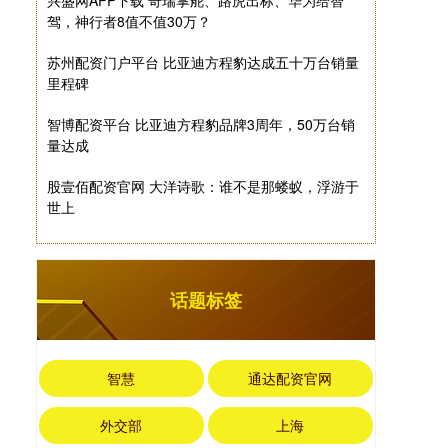
兴盛网APP下载 奇瑞掌舵、路虎出标、华为给智
驾，神行者8值不值30万？
苏州配资门户平台 比亚迪方程豹达成五十万台销量
里程碑
智博配资平台 比亚迪方程豹品牌3周年，50万台销
量达成
股壹佰配资官网 大洋诗歌：谁不是那蝼蚁，浮游于
世上
话题标签
智慧
通达配资官网
外交部
上海