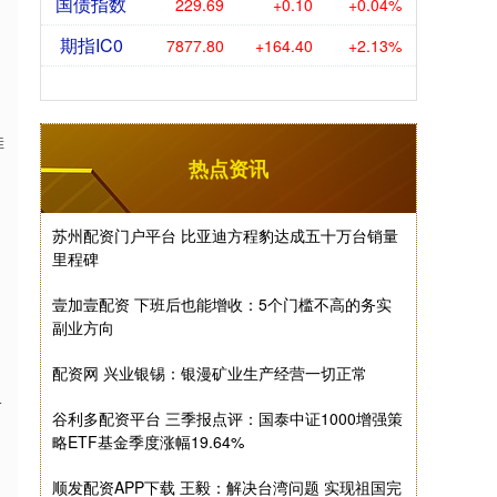
国债指数
229.69
+0.10
+0.04%
期指IC0
7877.80
+164.40
+2.13%
佳
热点资讯
苏州配资门户平台 比亚迪方程豹达成五十万台销量
里程碑
壹加壹配资 下班后也能增收：5个门槛不高的务实
副业方向
配资网 兴业银锡：银漫矿业生产经营一切正常
格
谷利多配资平台 三季报点评：国泰中证1000增强策
略ETF基金季度涨幅19.64%
顺发配资APP下载 王毅：解决台湾问题 实现祖国完