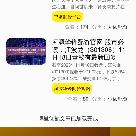
生心血。自问世以来，肾炎康复片在慢
性肾小球肾炎的治疗中扮演着不可或缺
中承配资平台
的关键角色，为降低尿蛋白....
查看：
174
分类：
大额配资
河源华锋配资官网 股市必
读：江波龙（301308）11
月18日董秘有最新回复
截至2025年11月18日收盘，江波龙
(301308)报收于271.03元，下跌5.8%，
换手率6.44%，成交量17.68万手，成
交额48.81亿元。 董秘最....
河源华锋配资官网
查看：
80
分类：
小额配资
博星优配文章已加载完成