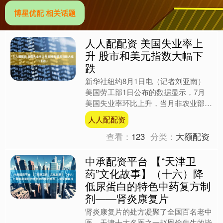
博星优配 相关话题
人人配配资 美国失业率上
升 股市和美元指数大幅下
跌
新华社纽约8月1日电（记者刘亚南）
美国劳工部1日公布的数据显示，7月
美国失业率环比上升，当月非农业部门
新增就业岗位表现也逊于市场预期。受
人人配配资
此影响，当日美国股市和美....
查看：
123
分类：
大额配资
中承配资平台 【“天津卫
药”文化故事】（十六）降
低尿蛋白的特色中药复方制
剂——肾炎康复片
肾炎康复片的处方凝聚了全国百名老中
医、天津十大名医之一赵恩俭先生的毕