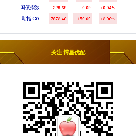
国债指数
229.69
+0.09
+0.04%
期指IC0
7872.40
+159.00
+2.06%
关注 博星优配