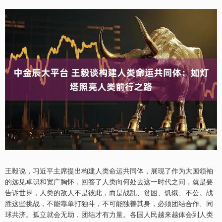
王毅说，习近平主席提出构建人类命运共同体，展现了作为大国领袖
的远见卓识和宽广胸怀，回答了人类向何处去这一时代之问，就是要
告诉世界，人类的敌人不是彼此，而是战乱、贫困、饥饿、不公。战
胜这些挑战，不能靠单打独斗，不可能独善其身，必须团结合作、同
球共济。孤立就会无助，团结才有力量。各国人民越来越体会到人类