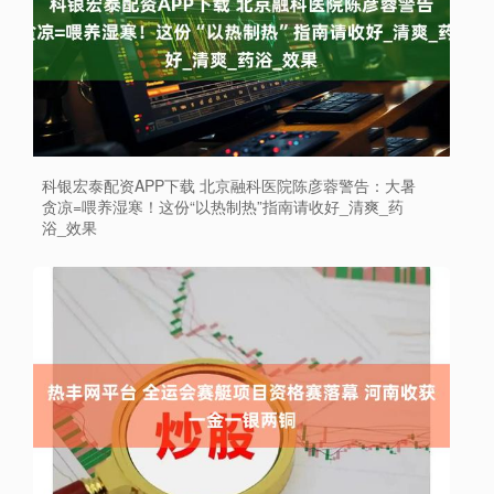
科银宏泰配资APP下载 北京融科医院陈彦蓉警告：大暑
贪凉=喂养湿寒！这份“以热制热”指南请收好_清爽_药
浴_效果