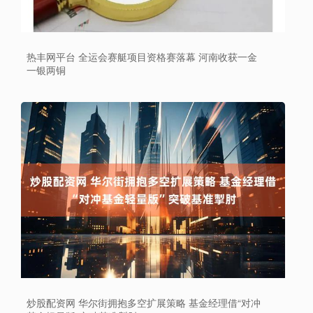
热丰网平台 全运会赛艇项目资格赛落幕 河南收获一金
一银两铜
炒股配资网 华尔街拥抱多空扩展策略 基金经理借“对冲