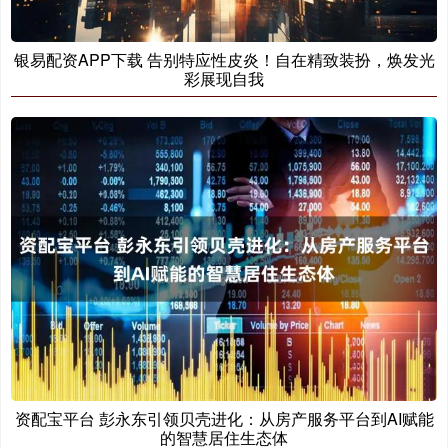
银易配资APP下载 告别特应性皮炎！自在精致装扮，焕发光
彩展现自我
资配宝平台 彭永东引领贝壳进化：从房产服务平台到AI赋能
的智慧居住生态体