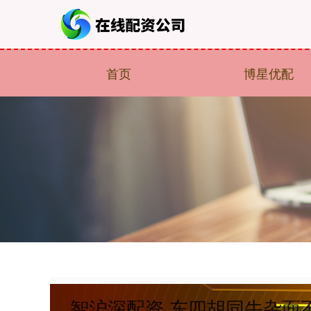
首页
博星优配
智沪深配资 东四胡同牛杂面