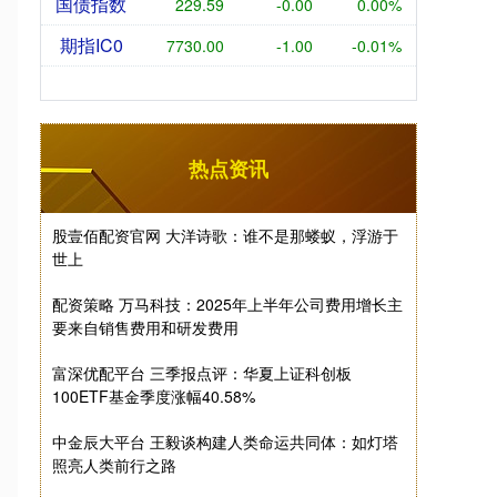
国债指数
229.59
-0.00
0.00%
期指IC0
7730.00
-1.00
-0.01%
热点资讯
股壹佰配资官网 大洋诗歌：谁不是那蝼蚁，浮游于
世上
配资策略 万马科技：2025年上半年公司费用增长主
要来自销售费用和研发费用
富深优配平台 三季报点评：华夏上证科创板
100ETF基金季度涨幅40.58%
中金辰大平台 王毅谈构建人类命运共同体：如灯塔
照亮人类前行之路
。