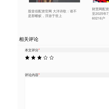
财慧网配资
股壹佰配资官网 大洋诗歌：谁不
至2025年
是那蝼蚁，浮游于世上
60216户
相关评论
本文评分
*
评论内容
*