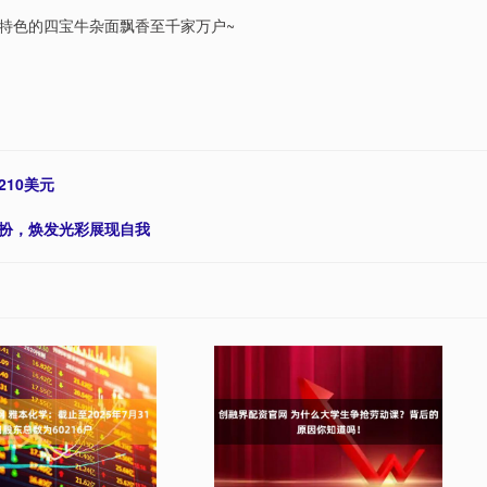
特色的四宝牛杂面飘香至千家万户~
10美元
装扮，焕发光彩展现自我