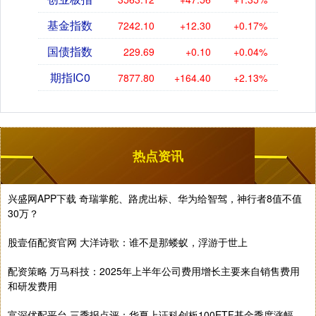
基金指数
7242.10
+12.30
+0.17%
国债指数
229.69
+0.10
+0.04%
期指IC0
7877.80
+164.40
+2.13%
热点资讯
兴盛网APP下载 奇瑞掌舵、路虎出标、华为给智驾，神行者8值不值
30万？
股壹佰配资官网 大洋诗歌：谁不是那蝼蚁，浮游于世上
配资策略 万马科技：2025年上半年公司费用增长主要来自销售费用
和研发费用
富深优配平台 三季报点评：华夏上证科创板100ETF基金季度涨幅