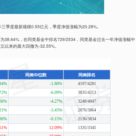
年三季度最新规模0.55亿元，季度净值涨幅为20.28%。
38.64%，在同类基金中排名729/2534，同类基金过去一年净值涨幅中
立以来的最大回撤为-32.55%。