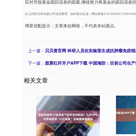
应对导致基金跟踪误差的因素,继续努力将基金的跟踪误差
以上内容为本站据公开信息整理，由AI算法生成（网信算备3101043457103012
博星优配提示：文章来自网络，不代表本站观点。
上一篇：
贝贝查官网 科研人员在实验室生成抗肿瘤免疫细
下一篇：
股票杠杆开户APP下载 中国海防：目前公司生
相关文章