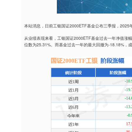
本站消息，日前工银国证2000ETF基金公布三季报，2025
从业绩表现来看，工银国证2000ETF基金过去一年净值涨幅为
位数为25.31%。而基金过去一年的最大回撤为-18.18%，成