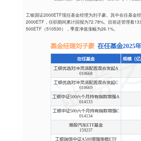
工银国证2000ETF现任基金经理为刘子豪。其中在任基金经
2000ETF，任职期间累计回报为72.78%。目前还管理
500ETF（510530），季度净值涨幅为26.1%。