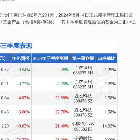
理刘子豪已从业2年又201天，2024年8月14日正式接手管理工银国证
着13只基金产品（包括A类和C类），其中本季度表现最佳的基金为工银中证