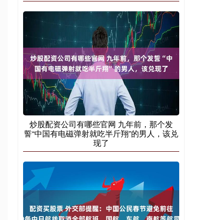
炒股配资公司有哪些官网 九年前，那个发
誓“中国有电磁弹射就吃半斤翔”的男人，该兑
现了