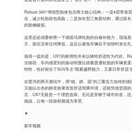
Robust 360°增强型胎体包含两大核心结构：一是4
击，减少轮胎鼓包风险；二是加长型三角胶结构，通过延长
的胎侧破损。
这里还必须要称赞一下德国马牌轮胎的自修补能力，现场直
天，胎压没有任何降低，这足以避免车辆在不知情时发生扎
值得一提的是，UX7的耐用性并未以牺牲舒适性为代价。Rob
洼路段，车内感受到的振动明显比搭载普通轮胎的车辆更柔
特性，恰好契合了SUV车主“既要越野能力，又要日常舒适”
在普洱的两天测试中，用“稳、静、固”的三重实力加持的德
又能以出色的静音效果营造舒适驾乘环境，还能凭借坚固的胎
言，UX7无疑是一个理想选择。无论是穿梭于城市街道，还是
挑战，让每一段旅程都成为享受。
▼
新车视频