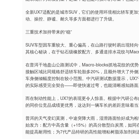
全新UX7适配的是城市SUV，它们的使用环境相比轿车更
动、操控、静谧、耐久等多方面都进行了升级。
三重技术加持带来的“稳”
SUV车型因车重较大、重心偏高，在山路行驶时易出现转向
其核心秘诀，在于钻石级橡胶配方、多通道排水花纹与Macro
在普洱干地盘山公路测试中，Macro-blocks抓地花纹的
接触区域比同规格舒适轿车轮胎多20%，且额外增大了外侧
车身侧倾幅度控制在较小范围。中汽研测试数据显示，UX7
的实际感受完全契合——即使快速过弯，也能清晰感知路面
而在制动性能上，UX7的表现更令人惊喜。根据中汽研公布的
的同价位竞品成绩更优秀，这达到一辆车长的差距意味着当
普洱的天气变幻莫测，中途突降大雨，湿滑路面恰好成为检验
始发力：配方中高含量（+15%）的高分散型白炭黑，如同
能提高耐用性；为7代产品特研的高性能增粘树脂添加剂则进