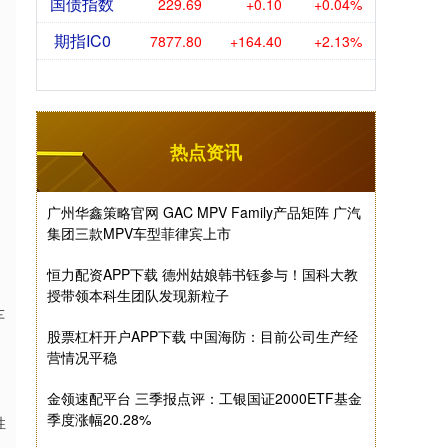
国债指数
229.69
+0.10
+0.04%
期指IC0
7877.80
+164.40
+2.13%
热点资讯
广州华鑫策略官网 GAC MPV Family产品矩阵 广汽
集团三款MPV车型菲律宾上市
恒力配资APP下载 德州姑娘韩书钰参与！国科大教
授带领本科生团队发现新粒子
车
股票杠杆开户APP下载 中国海防：目前公司生产经
营情况平稳
金领速配平台 三季报点评：工银国证2000ETF基金
季度涨幅20.28%
性