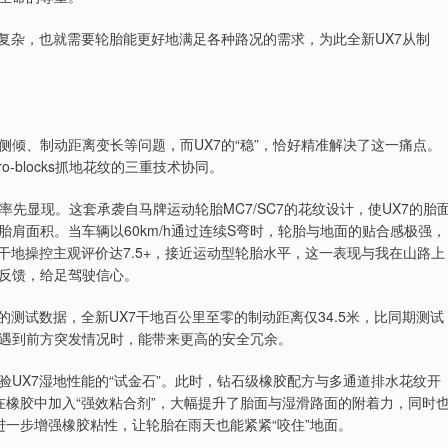
加复杂，也就需要轮胎能更好地满足各种路况的需求，为此全新UX7从制
侧倾、制动距离变长等问题，而UX7的“稳”，恰好精准解决了这一痛点。
-blocks抓地花纹的三重技术协同。
优势率先显现。这套承袭自马牌运动轮胎MC7/SC7的花纹设计，使UX7的胎
胎肩面积。当车辆以60km/h通过连续S弯时，轮胎与地面的贴合感极强，
干地操控主观评价达7.5+，接近运动型轮胎水平，这一表现与我在山路上
反馈，给足驾驶信心。
测试数据，全新UX7干地百公里至零的制动距离仅34.5米，比同期测试
遇到前方突发情况时，能带来更高的安全冗余。
UX7湿地性能的“试金石”。此时，钻石级橡胶配方与多通道排水花纹开
在橡胶中加入“强效粘合剂”，大幅提升了胎面与湿滑路面的附着力，同时
一步增强橡胶粘性，让轮胎在雨天也能紧紧“咬住”地面。