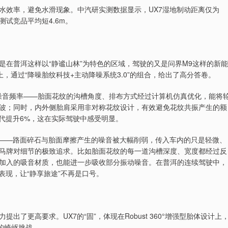
水效率，避免水滑现象。中汽研实测数据显示，UX7湿地制动距离仅为
测试竞品平均短4.6m。
是在普洱这样以“静谧山林”为特色的区域，驾驶的又是问界M9这样的新能
上，通过“降噪胎纹科技+主动降噪系统3.0”的组合，给出了高分答卷。
散噪音频率——胎面花纹的沟槽角度、排布方式经过计算机仿真优化，能将
波；同时，内外侧胎肩采用非对称花纹设计，有效避免花纹共振产生的额
代提升6%，这在实际驾驶中感受明显。
出——路面碎石与胎面摩擦产生的噪音被大幅削弱，传入车内的只是轻微、
马牌对细节的极致追求。比如胎面花纹的每一道沟槽深度、宽度都经过反
加入的吸音材质，也能进一步吸收部分振动噪音。在普洱的连续驾驶中，
表现，让“静享旅途”不再是口号。
了更高要求。UX7的“固”，体现在Robust 360°增强型胎体设计上
的崎岖挑战。