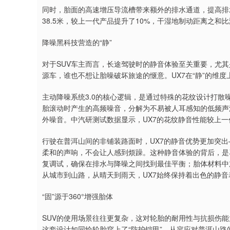
同时，胎面的高速增压导流槽带来额外的排水通道，提高排
38.5米，较上一代产品提升了10%，干湿地制动距离之和比
降噪黑科技营造的“静”
对于SUV车主而言，长途驾驶时的静音体验至关重要，尤其
源车，谁也不想让胎噪破坏旅途的惬意。UX7在“静”的维度
主动降噪系统3.0的核心逻辑，是通过特殊的花纹设计打
胎滚动时产生的高频噪音，分解为不易被人耳感知的低频声
外噪音。中汽研测试数据显示，UX7的花纹静音性能较上一
行驶在普洱山间的非铺装路面时，UX7的静音优势更加突
柔和的声响，不会让人感到烦躁。这种静音体验的背后，是
复调试，确保在排水与降噪之间找到最佳平衡；胎体材料中
从城市到山路，从晴天到雨天，UX7始终保持着出色的静音
“固”源于360°增强胎体
SUV的使用场景往往更复杂，这对轮胎的耐用性与抗损伤能力提出
这套设计如同给轮胎穿上了“防护铠甲”，从容应对普洱山路