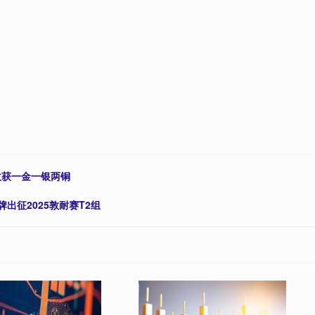
收获一金一银两铜
出征2025敦耐赛T2组