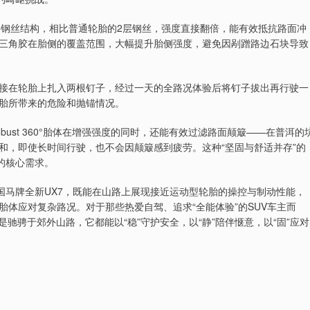
层带束层钢丝结构，相比普通轮胎的2层钢丝，强度直接翻倍，能有效抵抗路面冲
三角胶在胎侧的覆盖范围，大幅提升胎侧强度，避免因剐蹭路边石块导致
接在轮胎上扎入两根钉子，经过一天的全路况体验后将钉子拔出再行驶一
胎所带来的危险和抛锚情况。
ust 360°胎体在增强强度的同时，还能有效过滤路面颠簸——在普洱的
和，即使长时间行驶，也不会因颠簸感到疲劳。这种“坚固与舒适并存”的
的核心需求。
国马牌全新UX7，既能在山路上展现接近运动型轮胎的操控与制动性能，
体应对复杂路况。对于那些热爱自驾、追求“全能体验”的SUV车主而
驰骋于郊外山路，它都能以“稳”守护安全，以“静”陪伴惬意，以“固”应对