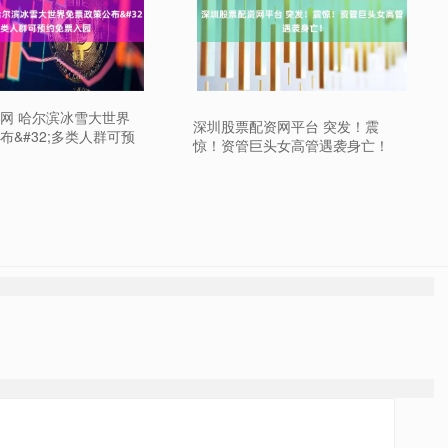
网 哈尔滨冰雪大世界
深圳股票配资网平台 突发！震
布&#32;多类人群可预
惊！资管巨头女高管遇袭身亡！