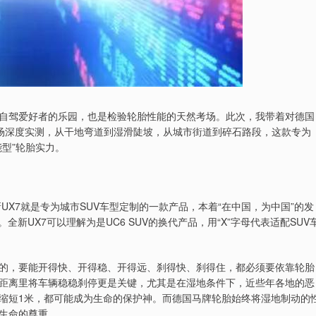
自驾爱好者的乐园，也是检验轮胎性能的天然考场。此次，我带着对德国
一场深度实测，从干地弯道到湿滑陡坡，从城市街道到碎石路段，这款专为
能型”轮胎实力。
UX7就是专为城市SUV车型定制的一款产品，本着“在中国，为中国”的发
新UX7可以理解为是UC6 SUV的换代产品，用“X”字母代表适配SUV
的，要能开得快、开得稳、开得远、刹得快、刹得住，都必须要依靠轮胎
距离里将车辆稳稳刹停更是关键，尤其是在湿地条件下，近些年各地的恶
缩短1米，都可能成为生命的保护神。而德国马牌轮胎始终将湿地制动的
生命的尊重。