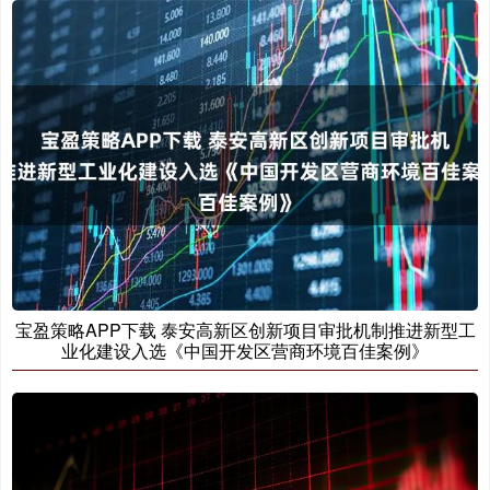
宝盈策略APP下载 泰安高新区创新项目审批机制推进新型工
业化建设入选《中国开发区营商环境百佳案例》