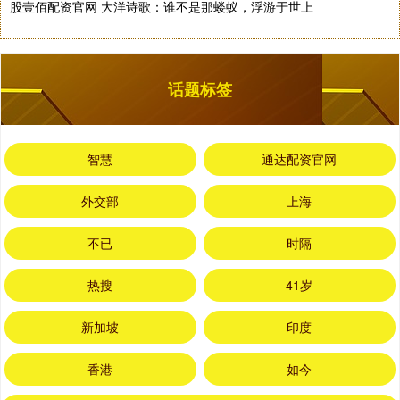
股壹佰配资官网 大洋诗歌：谁不是那蝼蚁，浮游于世上
话题标签
智慧
通达配资官网
外交部
上海
不已
时隔
热搜
41岁
新加坡
印度
香港
如今