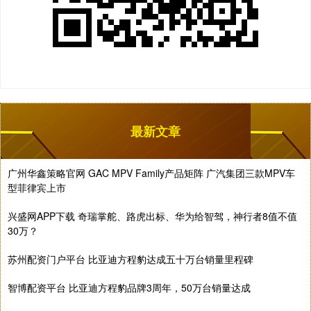
最新文章
广州华鑫策略官网 GAC MPV Family产品矩阵 广汽集团三款MPV车
型菲律宾上市
兴盛网APP下载 奇瑞掌舵、路虎出标、华为给智驾，神行者8值不值
30万？
苏州配资门户平台 比亚迪方程豹达成五十万台销量里程碑
智博配资平台 比亚迪方程豹品牌3周年，50万台销量达成