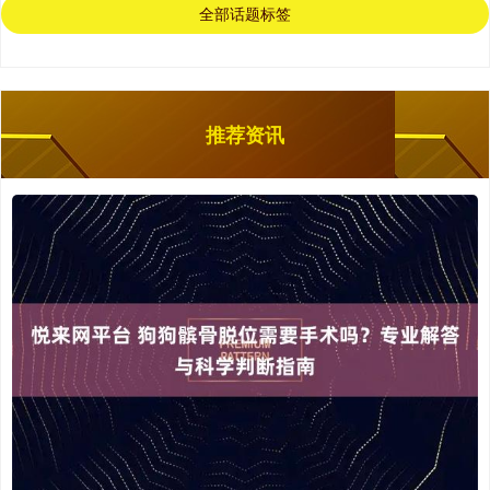
全部话题标签
推荐资讯