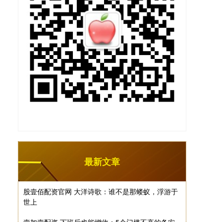
最新文章
股壹佰配资官网 大洋诗歌：谁不是那蝼蚁，浮游于
世上