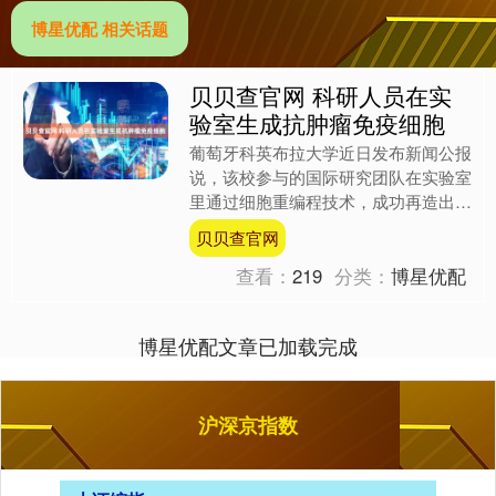
博星优配 相关话题
贝贝查官网 科研人员在实
验室生成抗肿瘤免疫细胞
葡萄牙科英布拉大学近日发布新闻公报
说，该校参与的国际研究团队在实验室
里通过细胞重编程技术，成功再造出具
有抗肿瘤作用的免疫细胞，这为开发新
贝贝查官网
的细胞免疫治疗方法提供了....
查看：
219
分类：
博星优配
博星优配文章已加载完成
沪深京指数