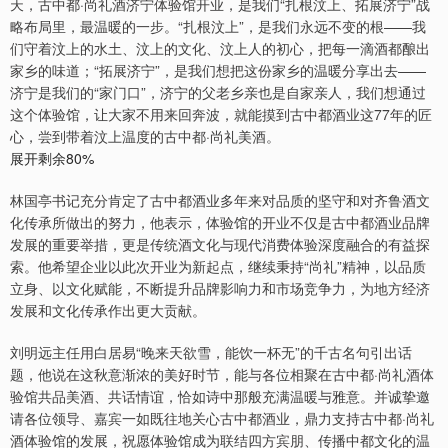
天，古中都·尚礼酒济宁体验馆开业，是我们“扎根汶上、拓展济宁”战
略布局里，最温暖的一步。“扎根汶上”，是我们永远不变的根——我
们守着汶上的水土、汶上的文化、汶上人的初心，把每一滴酒都酿出
家乡的味道；“拓展济宁”，是我们想把这份家乡的温暖分享出去——
济宁是我们的“家门口”，济宁的父老乡亲也是自家亲人，我们想通过
这个体验馆，让大家不用来回奔波，就能摸到古中都酒业这77年的匠
心，尝到带着汶上温度的古中都·尚礼美酒。
展开剩余80%
林国亭书记充分肯定了古中都酒业多年来对品质的坚守和对齐鲁酒文
化传承所做出的努力，他表示，体验馆的开业不仅是古中都酒业品牌
发展的重要举措，更是传统酒文化与现代消费体验深度融合的有益探
索。他希望企业以此次开业为新起点，继续秉持“尚礼”精神，以品质
立身、以文化赋能，不断提升品牌影响力和市场竞争力，为地方经济
发展和文化传承作出更大贡献。
刘明远主任用白居易“晚来天欲雪，能饮一杯无”的千古名句引出话
题，他说在这秋意渐浓的美好时节，能与各位相聚在古中都·尚礼酒体
验馆共品美酒、共话情谊，恰如诗中那般充满温暖与雅意。并诚挚邀
请各位领导、嘉宾一如既往地关心古中都酒业，鼎力支持古中都·尚礼
酒体验馆的发展，祝愿体验馆成为联结四方宾朋、传播中都文化的温