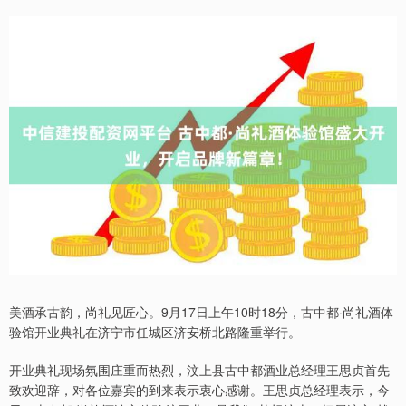
美酒承古韵，尚礼见匠心。9月17日上午10时18分，古中都·尚礼酒体
验馆开业典礼在济宁市任城区济安桥北路隆重举行。
开业典礼现场氛围庄重而热烈，汶上县古中都酒业总经理王思贞首先
致欢迎辞，对各位嘉宾的到来表示衷心感谢。王思贞总经理表示，今