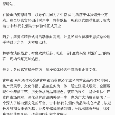
馨驿站。
在隆重的剪彩环节，领导们共同为古中都·尚礼酒济宁体验馆开业剪
彩。在全场嘉宾的倒计时声中，彩带飘扬，剪彩仪式圆满礼成，标志
着古中都·尚礼酒济宁体验馆正式开业！
随后，舞狮点睛仪式将活动推向高潮。叶益民司令员和王思贞总经理
手持财运之笔，为祥狮点睛。
舞狮表演的最后，祥狮欢腾跃起，吐出一副"生意兴隆 财源广进"的贺
联，现场气氛更加热烈。
最后，各位嘉宾移步馆内，沉浸式体验古中都酒业企业文化。
古中都·尚礼酒体验馆是古中都酒业在济宁城区的首家品牌体验空间，
集产品展示、文化传播、品鉴服务为一体，通过沉浸式场景，全面展
现企业酿酒工艺、历史传承与品牌理念。该馆的设立，是企业从生产
走向市场终端、深化品牌建设的关键一步，也为广大消费者提供了一
个深入了解白酒文化的平台。古中都·尚礼酒作为品牌核心产品，以超
长发酵期头排酒为基，经多年储藏老酒勾调，呈现出陈香舒适、绵柔
爽净的典型风格，传递中国礼宴文化内涵。