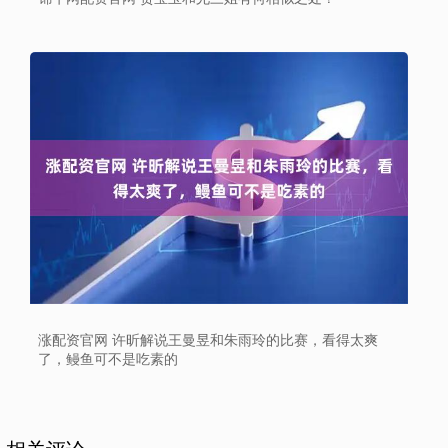
涨配资官网 许昕解说王曼昱和朱雨玲的比赛，看得太爽
了，鳗鱼可不是吃素的